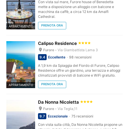
Con vista sul mare, Furore house of Benedetta
mette a disposizione un alloggio con balcone e
macchina da caffè, a circa 12 km da Amalfi
Cathedral.
PRENOTA ORA
APPARTAMENTO
Calipso Residence
Furore -
Via Giambattista Lama 3
9.4
Eccellente
98 recensioni
A 1,9 km da Spiaggia del Fiordo di Furore, Calipso
Residence offre un giardino, una terrazza e alloggi
climatizzati provvisti di balcone e WiFi gratuito.
PRENOTA ORA
APPARTAMENTO
Da Nonna Nicoletta
Furore -
Via Teglia,11
9.7
Eccezionale
75 recensioni
Con vista sulla città, Da Nonna Nicoletta propone un