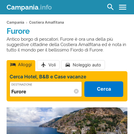
menu
search
Campania
.info
Campania
Costiera Amalfitana
Furore
Antico borgo di pescatori, Furore è ora una della più
suggestive cittadine della Costiera Amalfitana ed è nota in
tutto il mondo per il bellissimo Fiordo di Furore.
Alloggi
Voli
Noleggio auto
Cerca Hotel, B&B e Case vacanze
DESTINAZIONE
Cerca