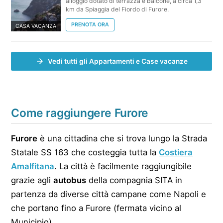
alloggio dotato di terrazza e balcone, a circa 1,3
km da Spiaggia del Fiordo di Furore.
PRENOTA ORA
CASA VACANZA
Vedi tutti gli Appartamenti e Case vacanze
Come raggiungere Furore
Furore
è una cittadina che si trova lungo la Strada
Statale SS 163 che costeggia tutta la
Costiera
Amalfitana
. La città è facilmente raggiungibile
grazie agli
autobus
della compagnia SITA in
partenza da diverse città campane come Napoli e
che portano fino a Furore (fermata vicino al
Municipio).