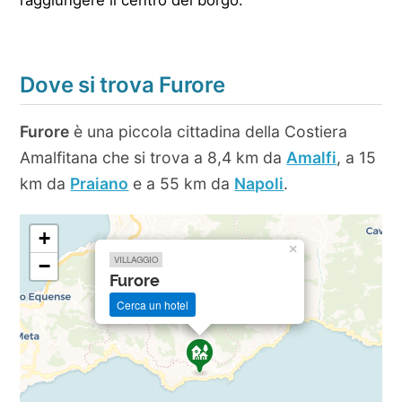
raggiungere il centro del borgo.
Dove si trova Furore
Furore
è una piccola cittadina della Costiera
Amalfitana che si trova a 8,4 km da
Amalfi
, a 15
km da
Praiano
e a 55 km da
Napoli
.
+
×
VILLAGGIO
−
Furore
Cerca un hotel